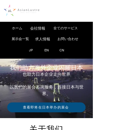
ホーム
会社情報
全てのサービス
展示会一覧
求人情報
お問い合わせ
JP
EN
CN
我们助力海外企业闪耀日本
也助力日本企业走向世界
以我们的展会咨询服务，连接日本与世
界。
查看即将在日本举办的展会
关于我们