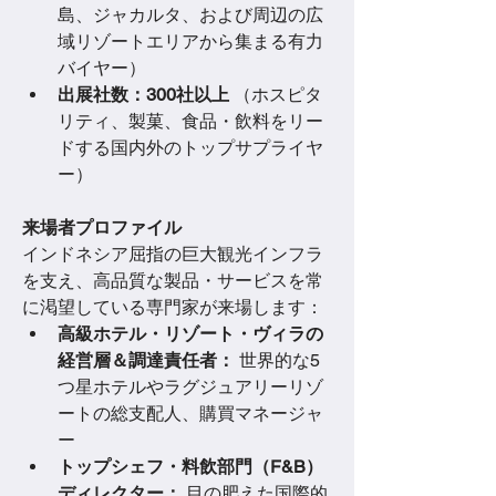
島、ジャカルタ、および周辺の広
域リゾートエリアから集まる有力
バイヤー）
出展社数：300社以上
 （ホスピタ
リティ、製菓、食品・飲料をリー
ドする国内外のトップサプライヤ
ー）
来場者プロファイル
インドネシア屈指の巨大観光インフラ
を支え、高品質な製品・サービスを常
に渇望している専門家が来場します：
高級ホテル・リゾート・ヴィラの
経営層＆調達責任者：
 世界的な5
つ星ホテルやラグジュアリーリゾ
ートの総支配人、購買マネージャ
ー
トップシェフ・料飲部門（F&B）
ディレクター：
 目の肥えた国際的