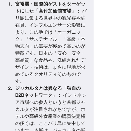
富裕層・国際的ゲストをターゲッ
トにした「高付加価値市場」：
 バ
リ島に集まる世界中の観光客や駐
在員、インフルエンサーの影響に
より、この地では「オーガニッ
ク」「サステナブル」「高級・本
物志向」の需要が極めて高いのが
特徴です。日本の「安心・安全・
高品質」な食品や、洗練されたデ
ザイン・技術は、まさに現地が求
めているクオリティそのもので
す。
ジャカルタとは異なる「独自の
B2Bネットワーク」：
 インドネシ
ア市場への参入というと首都ジャ
カルタが注目されがちですが、ホ
テルや高級外食産業の購買決定権
の多くは、ここバリ島に集中して
います。本展は、ジャカルタの展