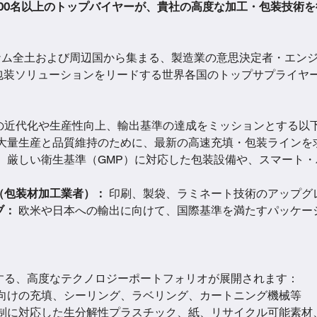
600名以上のトップバイヤーが、貴社の高度な加工・包装技術
ナム全土および周辺国から集まる、製造業の意思決定者・エン
包装ソリューションをリードする世界各国のトップサプライヤ
の近代化や生産性向上、輸出基準の達成をミッションとする以
 大量生産と品質維持のために、最新の高速充填・包装ラインを
：
 厳しい衛生基準（GMP）に対応した包装設備や、スマート
（包装材加工業者）：
 印刷、製袋、ラミネート技術のアップグ
ブ：
 欧米や日本への輸出に向けて、国際基準を満たすパッケー
する、高度なテクノロジーポートフォリオが展開されます：
品向けの充填、シーリング、ラベリング、カートニング機械等
規制に対応した生分解性プラスチック、紙、リサイクル可能素材