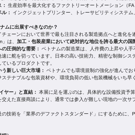
ス：
 生産効率を最大化するファクトリーオートメーション（F
ベル：
 インクジェットプリンター、トレーサビリティシステム
今、ベトナムに出展すべきなのか？
イチェーンにおいて世界で最も注目される製造拠点へと進化を
am」は、
加工・包装産業において絶対的な地位を誇る最大の国
への圧倒的な需要：
 ベトナムの製造業は、人件費の上昇や人手
急速に舵を切っています。日本の高い技術力、精密な制御シス
しているプロダクトです。
いう新しい巨大市場：
 ベトナムでも環境規制の強化が進んでお
サステナブルな包装資材や、環境負荷の低い包装機械をいち早
Bバイヤー」と直結：
 本展に足を運ぶのは、具体的な設備投資予
を交えた直接商談により、通常では参入が難しい現地の一次サ
術を「業界のデファクトスタンダード」にするために、ProPak 