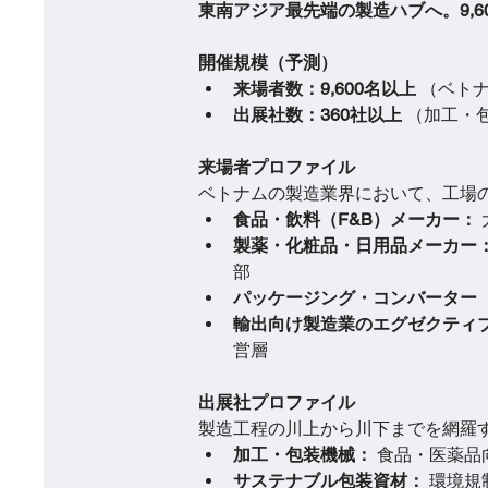
東南アジア最先端の製造ハブへ。9,
開催規模（予測）
来場者数：9,600名以上
 （ベト
出展社数：360社以上
 （加工・
来場者プロファイル
ベトナムの製造業界において、工場
食品・飲料（F&B）メーカー：
製薬・化粧品・日用品メーカー
部
パッケージング・コンバーター
輸出向け製造業のエグゼクティ
営層
出展社プロファイル
製造工程の川上から川下までを網羅
加工・包装機械：
 食品・医薬
サステナブル包装資材：
 環境