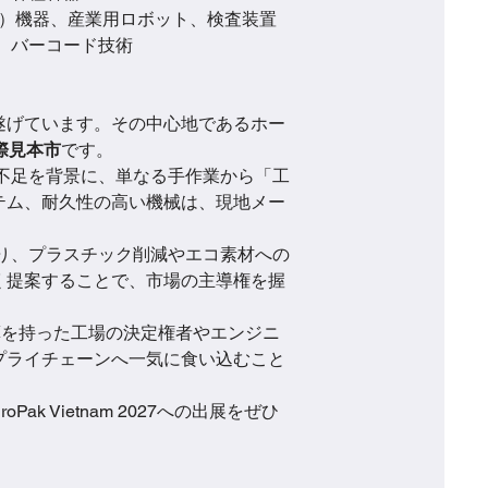
A）機器、産業用ロボット、検査装置
、バーコード技術
遂げています。その中心地であるホー
際見本市
です。
不足を背景に、単なる手作業から「工
テム、耐久性の高い機械は、現地メー
り、プラスチック削減やエコ素材への
く提案することで、市場の主導権を握
算を持った工場の決定権者やエンジニ
プライチェーンへ一気に食い込むこと
Vietnam 2027への出展をぜひ