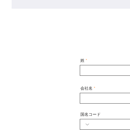
姓
会社名
国名コード