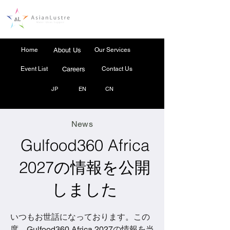
Home
About Us
Our Services
Event List
Careers
Contact Us
JP
EN
CN
News
Gulfood360 Africa
2027の情報を公開
しました
いつもお世話になっております。この
度、Gulfood360 Africa 2027の情報を当